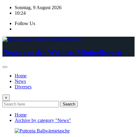
Skip
Sonntag, 9 August 2026
to
10:24
content
Follow Us
Neues aus der Welt des Minigolfsports
Home
News
Diverses
×
Search
Home
Archive by category "News"