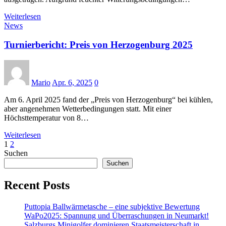
Weiterlesen
News
Turnierbericht: Preis von Herzogenburg 2025
Mario
Apr. 6, 2025
0
Am 6. April 2025 fand der „Preis von Herzogenburg“ bei kühlen,
aber angenehmen Wetterbedingungen statt. Mit einer
Höchsttemperatur von 8…
Weiterlesen
Seitennummerierung
1
2
Suchen
der
Suchen
Beiträge
Recent Posts
Puttopia Ballwärmetasche – eine subjektive Bewertung
WaPo2025: Spannung und Überraschungen in Neumarkt!
Salzburgs Minigolfer dominieren Staatsmeisterschaft in