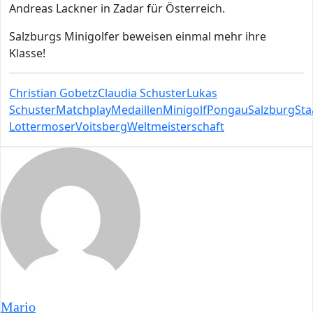
Andreas Lackner in Zadar für Österreich.
Salzburgs Minigolfer beweisen einmal mehr ihre
Klasse!
Christian Gobetz
Claudia Schuster
Lukas
Schuster
Matchplay
Medaillen
Minigolf
Pongau
Salzburg
Sta
Lottermoser
Voitsberg
Weltmeisterschaft
Mario