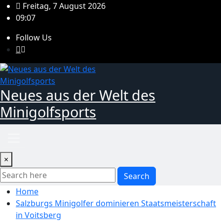
Skip
Freitag, 7 August 2026
to
09:07
content
Follow Us
Neues aus der Welt des
Minigolfsports
×
Search
Home
Salzburgs Minigolfer dominieren Staatsmeisterschaft
in Voitsberg