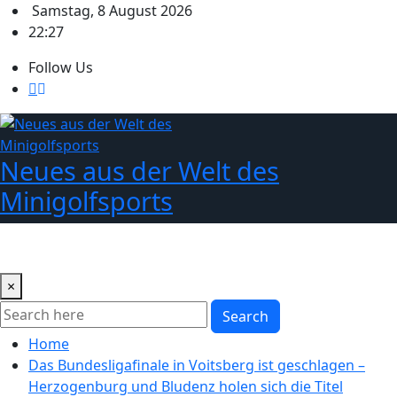
Skip
Samstag, 8 August 2026
to
22:27
content
Follow Us
Neues aus der Welt des
Minigolfsports
×
Search
Home
Das Bundesligafinale in Voitsberg ist geschlagen –
Herzogenburg und Bludenz holen sich die Titel