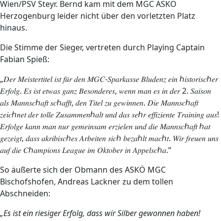
Wien/PSV Steyr. Bernd kam mit dem MGC ASKÖ
Herzogenburg leider nicht über den vorletzten Platz
hinaus.
Die Stimme der Sieger, vertreten durch Playing Captain
Fabian Spieß:
„𝐷𝑒𝑟 𝑀𝑒𝑖𝑠𝑡𝑒𝑟𝑡𝑖𝑡𝑒𝑙 𝑖𝑠𝑡 𝑓𝑢̈𝑟 𝑑𝑒𝑛 𝑀𝐺𝐶-𝑆𝑝𝑎𝑟𝑘𝑎𝑠𝑠𝑒 𝐵𝑙𝑢𝑑𝑒𝑛𝑧 𝑒𝑖𝑛 ℎ𝑖𝑠𝑡𝑜𝑟𝑖𝑠𝑐ℎ𝑒𝑟
𝐸𝑟𝑓𝑜𝑙𝑔. 𝐸𝑠 𝑖𝑠𝑡 𝑒𝑡𝑤𝑎𝑠 𝑔𝑎𝑛𝑧 𝐵𝑒𝑠𝑜𝑛𝑑𝑒𝑟𝑒𝑠, 𝑤𝑒𝑛𝑛 𝑚𝑎𝑛 𝑒𝑠 𝑖𝑛 𝑑𝑒𝑟 2. 𝑆𝑎𝑖𝑠𝑜𝑛
𝑎𝑙𝑠 𝑀𝑎𝑛𝑛𝑠𝑐ℎ𝑎𝑓𝑡 𝑠𝑐ℎ𝑎𝑓𝑓𝑡, 𝑑𝑒𝑛 𝑇𝑖𝑡𝑒𝑙 𝑧𝑢 𝑔𝑒𝑤𝑖𝑛𝑛𝑒𝑛. 𝐷𝑖𝑒 𝑀𝑎𝑛𝑛𝑠𝑐ℎ𝑎𝑓𝑡
𝑧𝑒𝑖𝑐ℎ𝑛𝑒𝑡 𝑑𝑒𝑟 𝑡𝑜𝑙𝑙𝑒 𝑍𝑢𝑠𝑎𝑚𝑚𝑒𝑛ℎ𝑎𝑙𝑡 𝑢𝑛𝑑 𝑑𝑎𝑠 𝑠𝑒ℎ𝑟 𝑒𝑓𝑓𝑖𝑧𝑖𝑒𝑛𝑡𝑒 𝑇𝑟𝑎𝑖𝑛𝑖𝑛𝑔 𝑎𝑢𝑠!
𝐸𝑟𝑓𝑜𝑙𝑔𝑒 𝑘𝑎𝑛𝑛 𝑚𝑎𝑛 𝑛𝑢𝑟 𝑔𝑒𝑚𝑒𝑖𝑛𝑠𝑎𝑚 𝑒𝑟𝑧𝑖𝑒𝑙𝑒𝑛 𝑢𝑛𝑑 𝑑𝑖𝑒 𝑀𝑎𝑛𝑛𝑠𝑐ℎ𝑎𝑓𝑡 ℎ𝑎𝑡
𝑔𝑒𝑧𝑒𝑖𝑔𝑡, 𝑑𝑎𝑠𝑠 𝑎𝑘𝑟𝑖𝑏𝑖𝑠𝑐ℎ𝑒𝑠 𝐴𝑟𝑏𝑒𝑖𝑡𝑒𝑛 𝑠𝑖𝑐ℎ 𝑏𝑒𝑧𝑎ℎ𝑙𝑡 𝑚𝑎𝑐ℎ𝑡. 𝑊𝑖𝑟 𝑓𝑟𝑒𝑢𝑒𝑛 𝑢𝑛𝑠
𝑎𝑢𝑓 𝑑𝑖𝑒 𝐶ℎ𝑎𝑚𝑝𝑖𝑜𝑛𝑠 𝐿𝑒𝑎𝑔𝑢𝑒 𝑖𝑚 𝑂𝑘𝑡𝑜𝑏𝑒𝑟 𝑖𝑛 𝐴𝑝𝑝𝑒𝑙𝑠𝑐ℎ𝑎.“
So äußerte sich der Obmann des ASKÖ MGC
Bischofshofen, Andreas Lackner zu dem tollen
Abschneiden:
„Es ist ein riesiger Erfolg, dass wir Silber gewonnen haben!