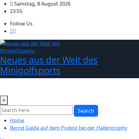
Skip
Samstag, 8 August 2026
to
23:55
content
Follow Us
Neues aus der Welt des
Minigolfsports
×
Search
Home
Bernd Gaida auf dem Podest bei der Hallentrophy