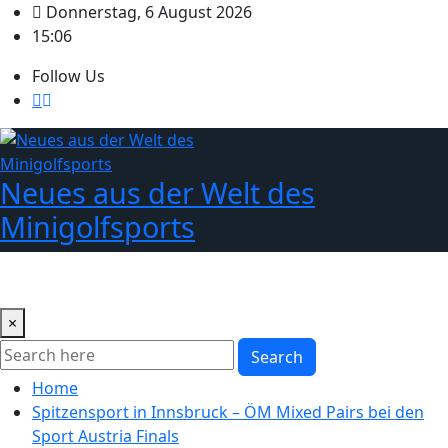
Skip
Donnerstag, 6 August 2026
to
15:06
content
Follow Us
Neues aus der Welt des
Minigolfsports
×
Search
Home
Spitzensport in Innsbruck – ÖM Mixed Pairs bei den
Sport Austria Finals