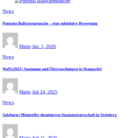
News
Puttopia Ballwärmetasche – eine subjektive Bewertung
Mario
Jan. 1, 2026
News
WaPo2025: Spannung und Überraschungen in Neumarkt!
Mario
Juli 24, 2025
News
Salzburgs Minigolfer dominieren Staatsmeisterschaft in Voitsberg
Mario
Juli 21, 2025