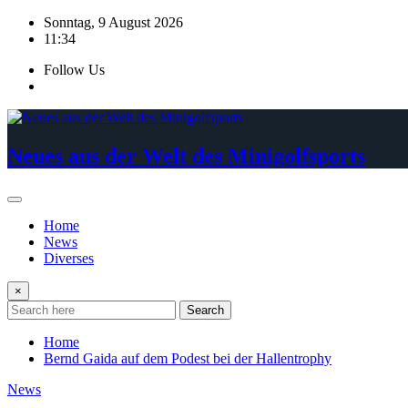
Skip
Sonntag, 9 August 2026
to
11:34
content
Follow Us
Neues aus der Welt des Minigolfsports
Home
News
Diverses
×
Search
Home
Bernd Gaida auf dem Podest bei der Hallentrophy
News