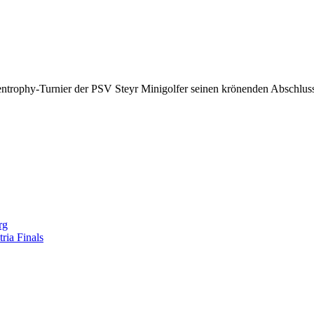
trophy-Turnier der PSV Steyr Minigolfer seinen krönenden Abschlus
rg
ria Finals