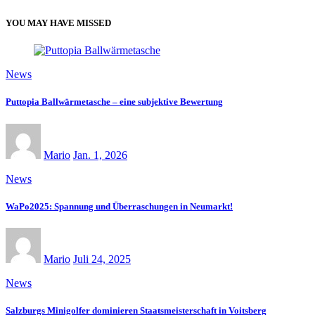
YOU MAY HAVE MISSED
News
Puttopia Ballwärmetasche – eine subjektive Bewertung
Mario
Jan. 1, 2026
News
WaPo2025: Spannung und Überraschungen in Neumarkt!
Mario
Juli 24, 2025
News
Salzburgs Minigolfer dominieren Staatsmeisterschaft in Voitsberg