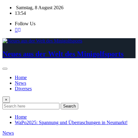
Skip
Samstag, 8 August 2026
to
13:54
content
Follow Us
Neues aus der Welt des Minigolfsports
Home
News
Diverses
×
Search
Home
WaPo2025: Spannung und Überraschungen in Neumarkt!
News